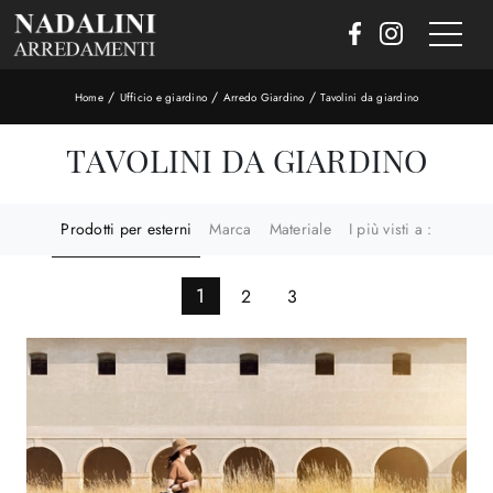
/
/
/
Home
Ufficio e giardino
Arredo Giardino
Tavolini da giardino
TAVOLINI DA GIARDINO
Prodotti per esterni
Marca
Materiale
I più visti a :
1
2
3