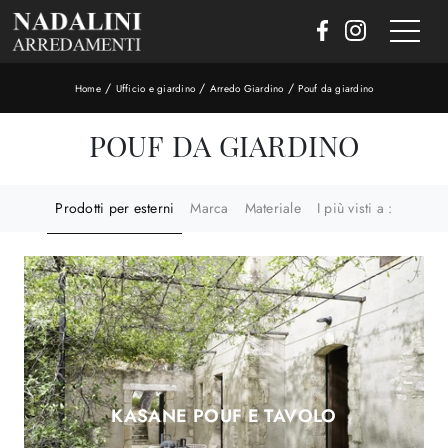
/
/
/
Home
Ufficio e giardino
Arredo Giardino
Pouf da giardino
POUF DA GIARDINO
Prodotti per esterni
Marca
Materiale
I più visti a :
KASANE POUF E TAVOLO