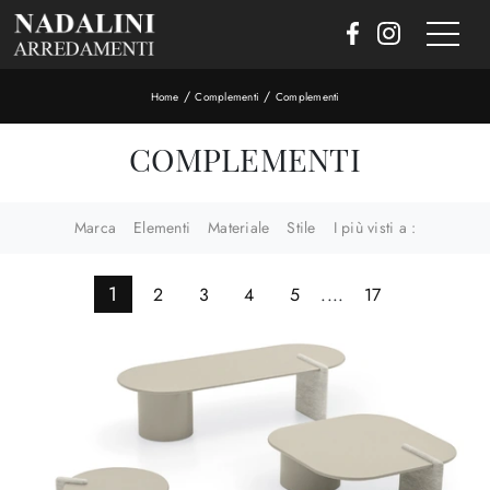
/
/
Home
Complementi
Complementi
COMPLEMENTI
Marca
Elementi
Materiale
Stile
I più visti a :
1
2
3
4
5
....
17