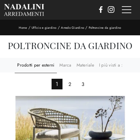
/
/
/
Home
Ufficio e giardino
Arredo Giardino
Poltroncine da giardino
POLTRONCINE DA GIARDINO
Prodotti per esterni
Marca
Materiale
I più visti a :
1
2
3