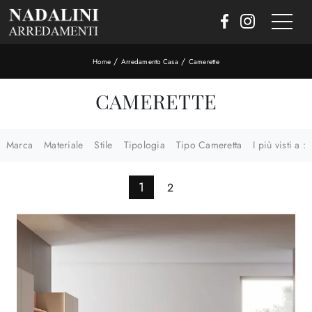
/
/
Home
Arredamento Casa
Camerette
CAMERETTE
Marca
Materiale
Stile
Tipologia
Tipo Cameretta
I più visti a :
1
2