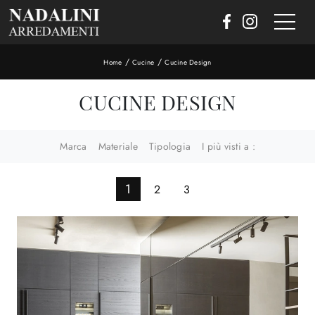
/
/
Home
Cucine
Cucine Design
CUCINE DESIGN
Marca
Materiale
Tipologia
I più visti a :
1
2
3