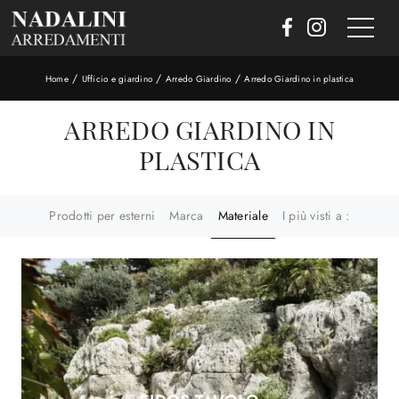
/
/
/
Home
Ufficio e giardino
Arredo Giardino
Arredo Giardino in plastica
ARREDO GIARDINO IN
PLASTICA
Prodotti per esterni
Marca
Materiale
I più visti a :