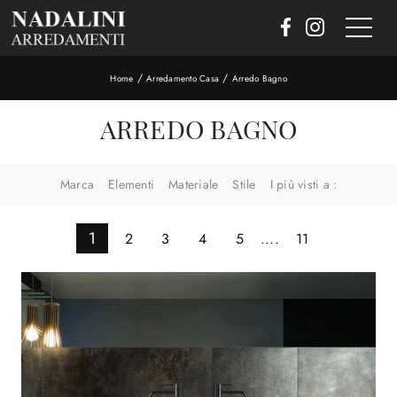
/
/
Home
Arredamento Casa
Arredo Bagno
ARREDO BAGNO
Marca
Elementi
Materiale
Stile
I più visti a :
1
2
3
4
5
....
11