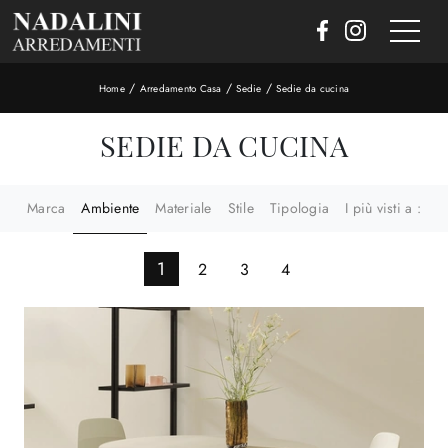
/
/
/
Home
Arredamento Casa
Sedie
Sedie da cucina
SEDIE DA CUCINA
Marca
Ambiente
Materiale
Stile
Tipologia
I più visti a :
1
2
3
4