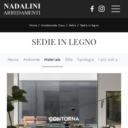
/
/
/
Home
Arredamento Casa
Sedie
Sedie in legno
SEDIE IN LEGNO
Marca
Ambiente
Materiale
Stile
Tipologia
I più visti a :
CONTORNA