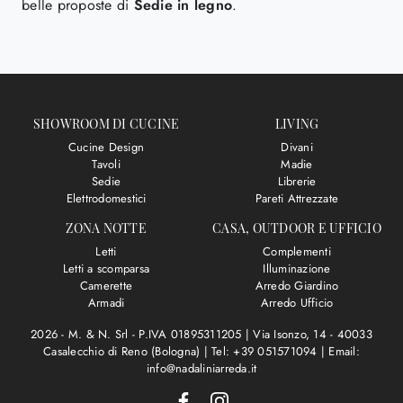
belle proposte di
Sedie
in legno
.
SHOWROOM DI CUCINE
LIVING
Cucine Design
Divani
Tavoli
Madie
Sedie
Librerie
Elettrodomestici
Pareti Attrezzate
ZONA NOTTE
CASA, OUTDOOR E UFFICIO
Letti
Complementi
Letti a scomparsa
Illuminazione
Camerette
Arredo Giardino
Armadi
Arredo Ufficio
2026 - M. & N. Srl - P.IVA 01895311205 |
Via Isonzo, 14 - 40033
Casalecchio di Reno (Bologna)
|
Tel: +39 051571094
|
Email:
info@nadaliniarreda.it