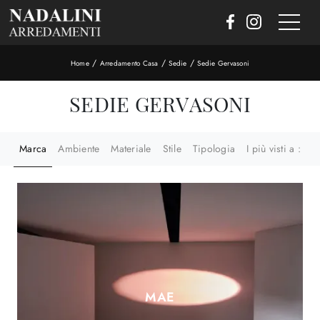
/
/
/
Home
Arredamento Casa
Sedie
Sedie Gervasoni
SEDIE GERVASONI
Marca
Ambiente
Materiale
Stile
Tipologia
I più visti a :
MAE