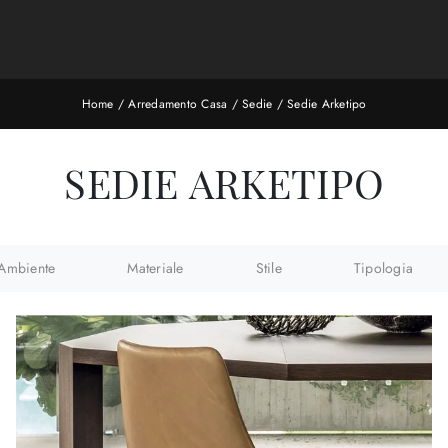
Home
/
Arredamento Casa
/
Sedie
/
Sedie Arketipo
SEDIE ARKETIPO
Ambiente
Materiale
Stile
Tipologia