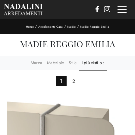
/
/
/
Home
Arredamento Casa
Madie
Madie Reggio Emilia
MADIE REGGIO EMILIA
Marca
Materiale
Stile
I più visti a :
1
2