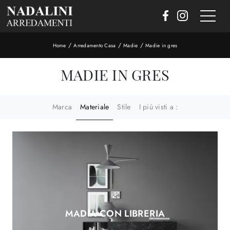
/
/
/
Home
Arredamento Casa
Madie
Madie in gres
MADIE IN GRES
Marca
Materiale
Stile
I più visti a :
MADIA CON LIBRERIA