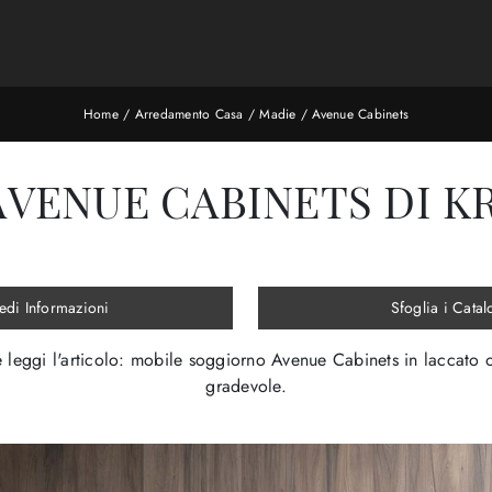
Home
/
Arredamento Casa
/
Madie
/
Avenue Cabinets
VENUE CABINETS DI K
edi Informazioni
Sfoglia i Catal
 leggi l'articolo: mobile soggiorno Avenue Cabinets in laccato 
gradevole.