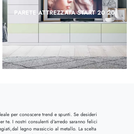
PARETE ATTREZZATA START 20 20
deale per conoscere trend e spunti. Se desideri
er te. I nostri consulenti d'arredo saranno felici
regiati,dal legno massiccio al metallo. La scelta