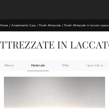
Home
/
Arredamento Casa
/
Pareti Attrezzate
/
Pareti Attrezzate in laccato opaco
ATTREZZATE IN LACCA
Marca
Materiale
Stile
I più visti a :