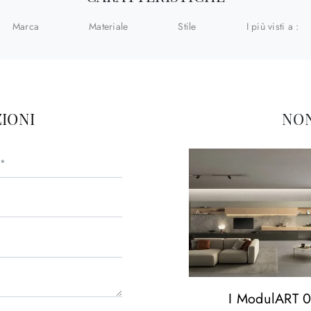
Marca
Materiale
Stile
I più visti a :
IONI
NON
I ModulART 