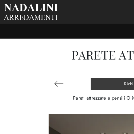
PARETE AT
Richi
Pareti attrezzate e pensili O