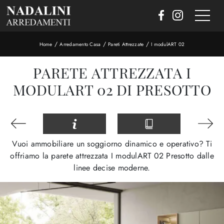
/
/
/
Home
Arredamento Casa
Pareti Attrezzate
I modulART 02
PARETE ATTREZZATA I
MODULART 02 DI PRESOTTO
Vuoi ammobiliare un soggiorno dinamico e operativo? Ti
offriamo la parete attrezzata I modulART 02 Presotto dalle
linee decise moderne.