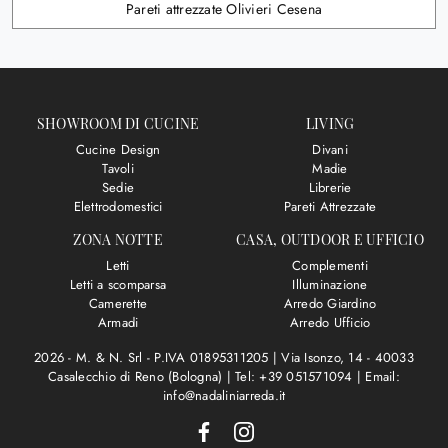
Pareti attrezzate Olivieri Cesena
SHOWROOM DI CUCINE
LIVING
Cucine Design
Divani
Tavoli
Madie
Sedie
Librerie
Elettrodomestici
Pareti Attrezzate
ZONA NOTTE
CASA, OUTDOOR E UFFICIO
Letti
Complementi
Letti a scomparsa
Illuminazione
Camerette
Arredo Giardino
Armadi
Arredo Ufficio
2026 - M. & N. Srl - P.IVA 01895311205 |
Via Isonzo, 14 - 40033
Casalecchio di Reno (Bologna)
|
Tel: +39 051571094
|
Email:
info@nadaliniarreda.it