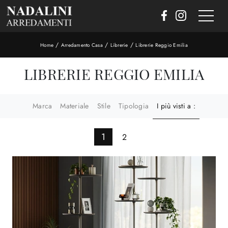
/
/
/
Home
Arredamento Casa
Librerie
Librerie Reggio Emilia
LIBRERIE REGGIO EMILIA
Marca
Materiale
Stile
Tipologia
I più visti a :
1
2