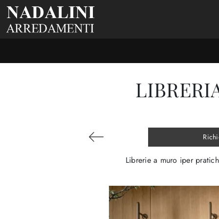
LIBRERI
Richi
Librerie a muro iper pratic