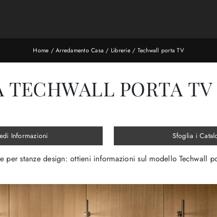
Home
/
Arredamento Casa
/
Librerie
/
Techwall porta TV
A TECHWALL PORTA TV 
edi Informazioni
Sfoglia i Catal
he per stanze design: ottieni informazioni sul modello Techwall po