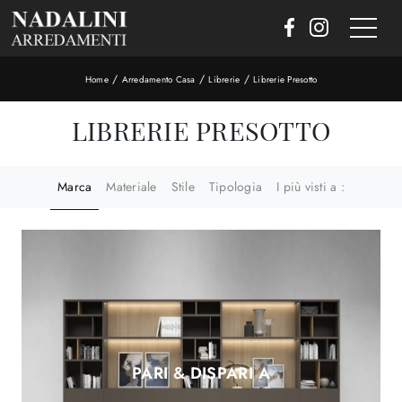
/
/
/
Home
Arredamento Casa
Librerie
Librerie Presotto
LIBRERIE PRESOTTO
Marca
Materiale
Stile
Tipologia
I più visti a :
PARI & DISPARI A