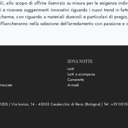
li, allo scopo di offrire ilservizio su misura per le esigenze ind
i e ricevere suggerimenti innovativi riguardo i nuovi trend in fat
charme, con riguardo a materiali durevoli e particolari di pregio,
ti affiancheranno nella selezione dell'arredamento con passione e d
ZONA NOTTE
Letti
Letti a scomparsa
Camerette
trezzate
Armadi
11205 |
Via Isonzo, 14 - 40033 Casalecchio di Reno (Bologna)
|
Tel: +39 051