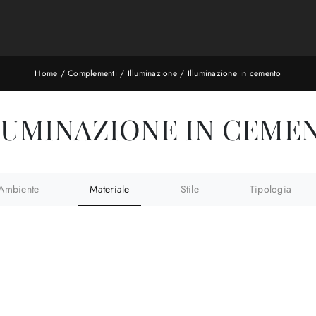
Home
/
Complementi
/
Illuminazione
/
Illuminazione in cemento
LUMINAZIONE IN CEME
Ambiente
Materiale
Stile
Tipologia