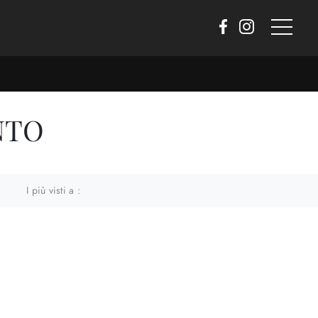
NTO
I più visti a :