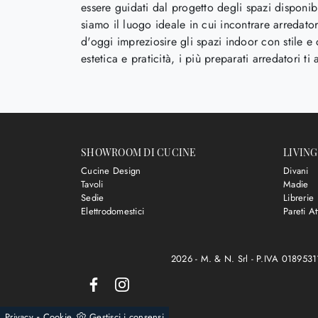
essere guidati dal progetto degli spazi disponibi
siamo il luogo ideale in cui incontrare arredator
d'oggi impreziosire gli spazi indoor con stile e 
estetica e praticità, i più preparati arredatori 
SHOWROOM DI CUCINE
LIVING
Cucine Design
Divani
Tavoli
Madie
Sedie
Librerie
Elettrodomestici
Pareti At
2026 - M. & N. Srl - P.IVA 018953
-
Privacy
Cookie
Gestisci i consensi