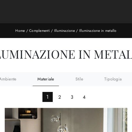
Home
/
Complementi
/
Illuminazione
/
Illuminazione in metallo
LUMINAZIONE IN META
Ambiente
Materiale
Stile
Tipologia
1
2
3
4