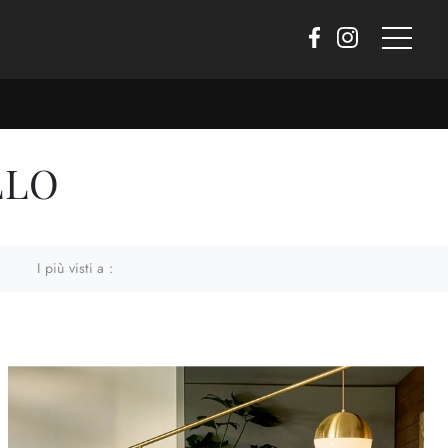
LLO
I più visti a :