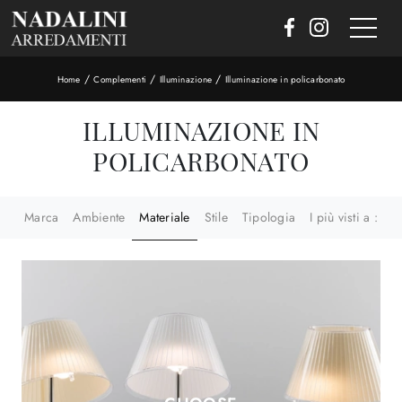
/
/
/
Home
Complementi
Illuminazione
Illuminazione in policarbonato
ILLUMINAZIONE IN
POLICARBONATO
Marca
Ambiente
Materiale
Stile
Tipologia
I più visti a :