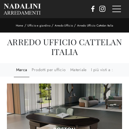
/
/
/
Home
Ufficio e giardino
Arredo Ufficio
Arredo Ufficio Cattelan Italia
ARREDO UFFICIO CATTELAN
ITALIA
Marca
Prodotti per ufficio
Materiale
I più visti a :