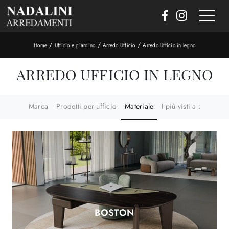
/
/
/
Home
Ufficio e giardino
Arredo Ufficio
Arredo Ufficio in legno
ARREDO UFFICIO IN LEGNO
Marca
Prodotti per ufficio
Materiale
I più visti a :
BOSTON