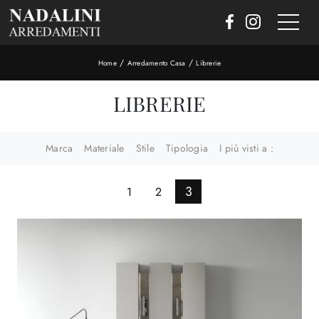
/
/
Home
Arredamento Casa
Librerie
LIBRERIE
Marca
Materiale
Stile
Tipologia
I più visti a :
3
1
2