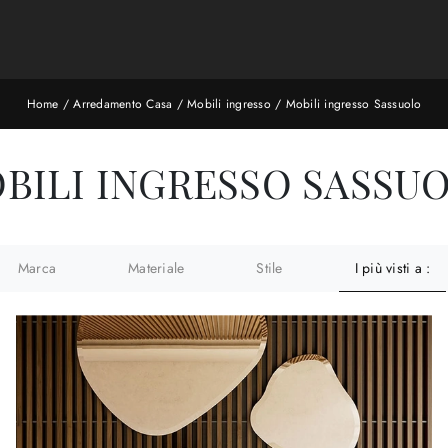
Home
/
Arredamento Casa
/
Mobili ingresso
/
Mobili ingresso Sassuolo
BILI INGRESSO SASSU
Marca
Materiale
Stile
I più visti a :