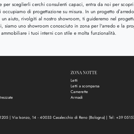
e per sceglierli cerchi consulenti capaci, entra da noi per scopri
ci occupiamo di progettazione su misura. In un progetto d’arred
 un aiuto, rivolgiti al nostro showroom, ti guideremo nel progetta
 noi, siamo uno showroom conosciuto in zona per l'arredo e la pro
 ammobiliare i tuoi interni con stile e molta funzionalità.
ZONA NOTTE
Letti
Letti a scomparsa
Camerette
trezzate
Armadi
11205 |
Via Isonzo, 14 - 40033 Casalecchio di Reno (Bologna)
|
Tel: +39 051