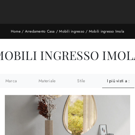
Home
/
Arredamento Casa
/
Mobili ingresso
/
Mobili ingresso Imola
MOBILI INGRESSO IMOL
Marca
Materiale
Stile
I più visti a :