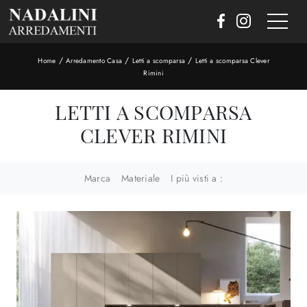
/
/
/
Home
Arredamento Casa
Letti a scomparsa
Letti a scomparsa Clever
Rimini
LETTI A SCOMPARSA
CLEVER RIMINI
Marca
Materiale
I più visti a :