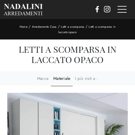
/
/
/
Home
Arredamento Casa
Letti a scomparsa
Letti a scomparsa in
laccato opaco
LETTI A SCOMPARSA IN
LACCATO OPACO
Marca
Materiale
I più visti a :