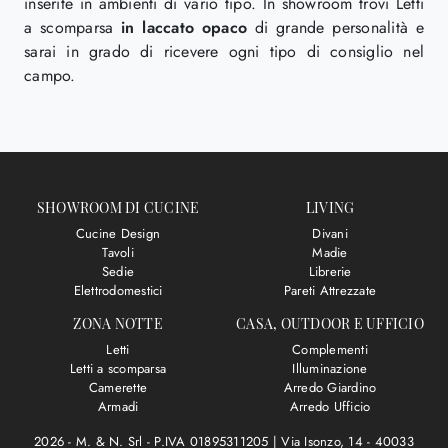
inserite in ambienti di vario tipo. In showroom trovi Letti
a scomparsa
in laccato opaco
di grande personalità e
sarai in grado di ricevere ogni tipo di consiglio nel
campo.
SHOWROOM DI CUCINE
LIVING
Cucine Design
Divani
Tavoli
Madie
Sedie
Librerie
Elettrodomestici
Pareti Attrezzate
ZONA NOTTE
CASA, OUTDOOR E UFFICIO
Letti
Complementi
Letti a scomparsa
Illuminazione
Camerette
Arredo Giardino
Armadi
Arredo Ufficio
2026 - M. & N. Srl - P.IVA 01895311205 |
Via Isonzo, 14 - 40033