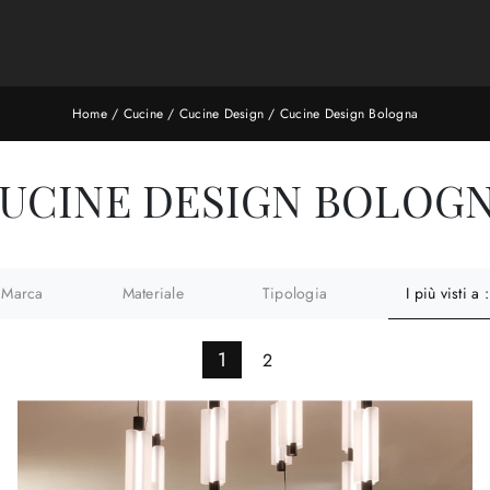
Home
/
Cucine
/
Cucine Design
/
Cucine Design Bologna
UCINE DESIGN BOLOG
Marca
Materiale
Tipologia
I più visti a :
1
2