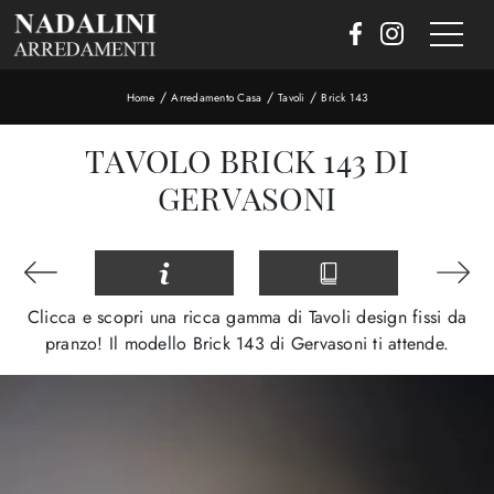
/
/
/
Home
Arredamento Casa
Tavoli
Brick 143
TAVOLO BRICK 143 DI
GERVASONI
Clicca e scopri una ricca gamma di Tavoli design fissi da
pranzo! Il modello Brick 143 di Gervasoni ti attende.