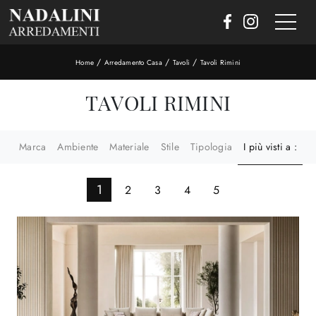
/
/
/
Home
Arredamento Casa
Tavoli
Tavoli Rimini
TAVOLI RIMINI
Marca
Ambiente
Materiale
Stile
Tipologia
I più visti a :
1
2
3
4
5