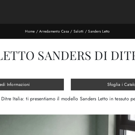
Home
/
Arredamento Casa
/
Salotti
/
Sanders Letto
LETTO SANDERS DI DITR
edi Informazioni
Sfoglia i Catal
 Ditre Italia: ti presentiamo il modello Sanders Letto in tessuto p