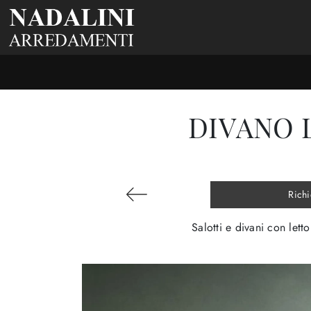
DIVANO 
Richi
Salotti e divani con letto