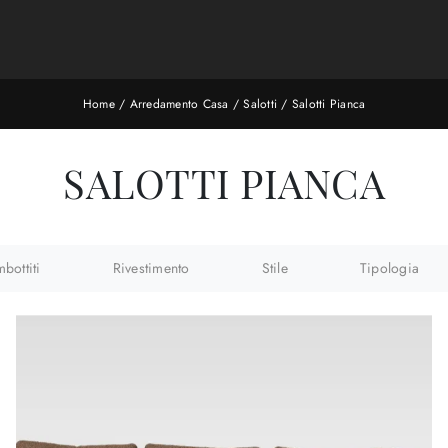
Home
/
Arredamento Casa
/
Salotti
/
Salotti Pianca
SALOTTI PIANCA
mbottiti
Rivestimento
Stile
Tipologia