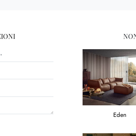
IONI
NON
Eden