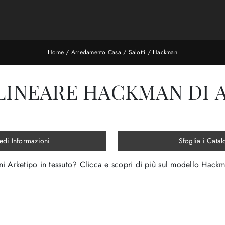
Home
/
Arredamento Casa
/
Salotti
/
Hackman
LINEARE HACKMAN DI 
edi Informazioni
Sfoglia i Catal
ani Arketipo in tessuto? Clicca e scopri di più sul modello Hack