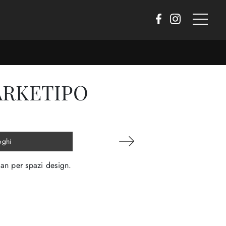
ARKETIPO
oghi
man per spazi design.