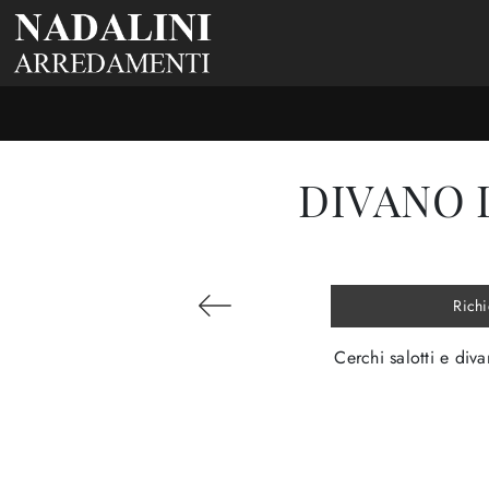
DIVANO 
Richi
Cerchi salotti e div