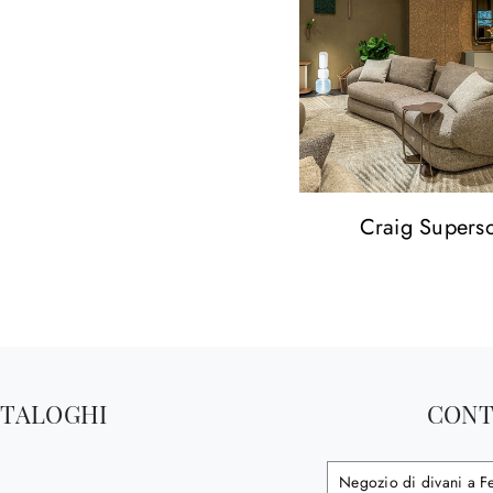
Craig Superso
ATALOGHI
CONT
Negozio di divani a F