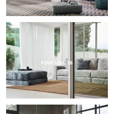
POUF LOLL 28