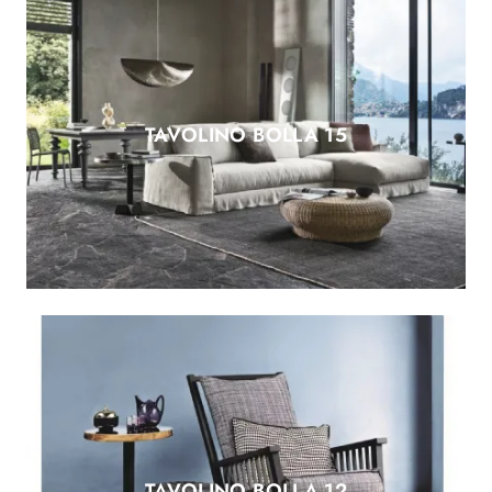
TAVOLINO BOLLA 15
TAVOLINO BOLLA 12