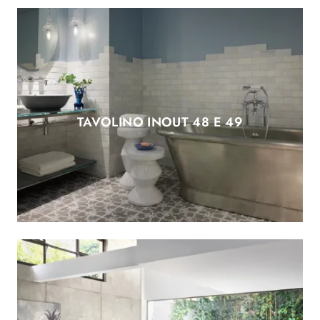
TAVOLINO INOUT 48 E 49