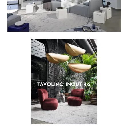
TAVOLINO INOUT 46