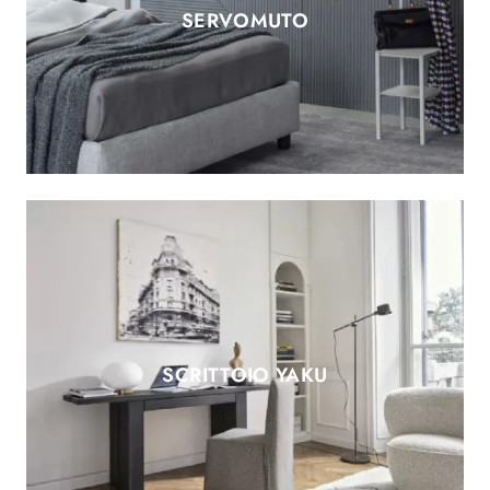
SERVOMUTO
SCRITTOIO YAKU