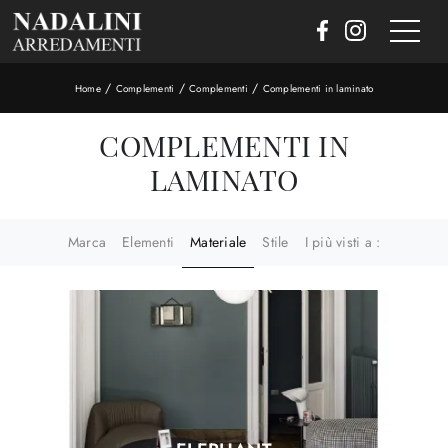
/
/
/
Home
Complementi
Complementi
Complementi in laminato
COMPLEMENTI IN
LAMINATO
Marca
Elementi
Materiale
Stile
I più visti a :