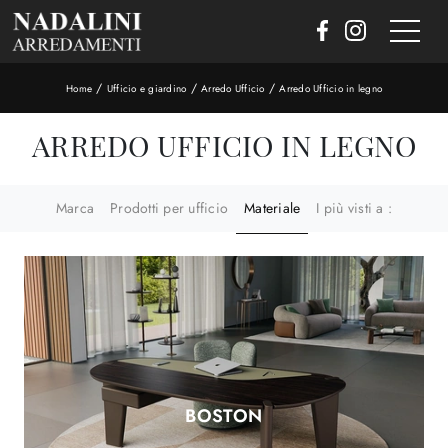
/
/
/
Home
Ufficio e giardino
Arredo Ufficio
Arredo Ufficio in legno
ARREDO UFFICIO IN LEGNO
Marca
Prodotti per ufficio
Materiale
I più visti a :
BOSTON