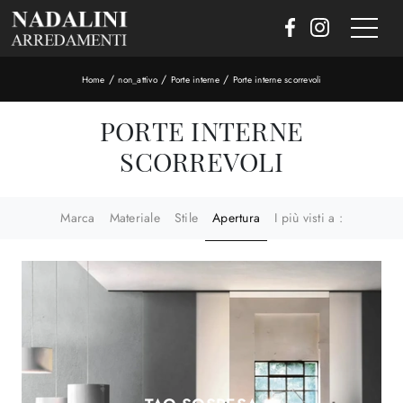
/
/
/
Home
non_attivo
Porte interne
Porte interne scorrevoli
PORTE INTERNE
SCORREVOLI
Marca
Materiale
Stile
Apertura
I più visti a :