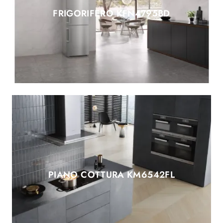
FRIGORIFERO KFN4795BD
PIANO COTTURA KM6542FL