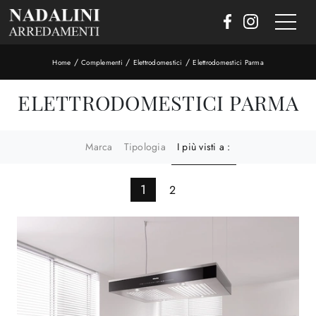
/
/
/
Home
Complementi
Elettrodomestici
Elettrodomestici Parma
ELETTRODOMESTICI PARMA
Marca
Tipologia
I più visti a :
1
2