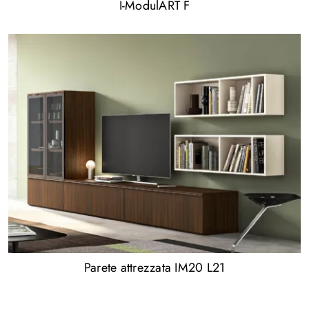
I-ModulART F
Parete attrezzata IM20 L21