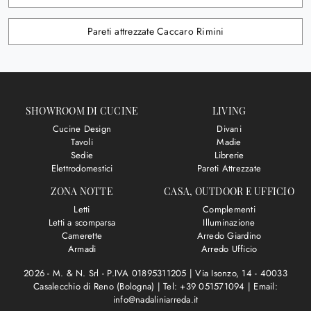
Pareti attrezzate Caccaro Rimini
SHOWROOM DI CUCINE
LIVING
Cucine Design
Divani
Tavoli
Madie
Sedie
Librerie
Elettrodomestici
Pareti Attrezzate
ZONA NOTTE
CASA, OUTDOOR E UFFICIO
Letti
Complementi
Letti a scomparsa
Illuminazione
Camerette
Arredo Giardino
Armadi
Arredo Ufficio
2026 - M. & N. Srl - P.IVA 01895311205 |
Via Isonzo, 14 - 40033
Casalecchio di Reno (Bologna)
|
Tel: +39 051571094
|
Email:
info@nadaliniarreda.it