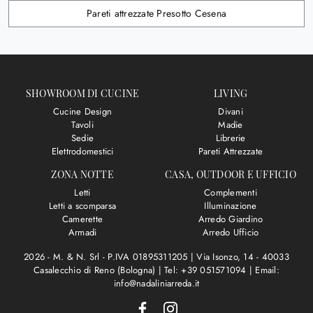
Pareti attrezzate Presotto Cesena
SHOWROOM DI CUCINE
LIVING
Cucine Design
Divani
Tavoli
Madie
Sedie
Librerie
Elettrodomestici
Pareti Attrezzate
ZONA NOTTE
CASA, OUTDOOR E UFFICIO
Letti
Complementi
Letti a scomparsa
Illuminazione
Camerette
Arredo Giardino
Armadi
Arredo Ufficio
2026 - M. & N. Srl - P.IVA 01895311205 |
Via Isonzo, 14 - 40033
Casalecchio di Reno (Bologna)
|
Tel: +39 051571094
|
Email:
info@nadaliniarreda.it