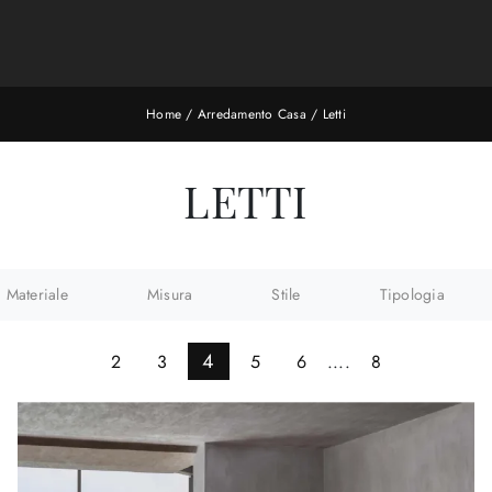
Home
/
Arredamento Casa
/
Letti
LETTI
Materiale
Misura
Stile
Tipologia
4
2
3
5
6
....
8