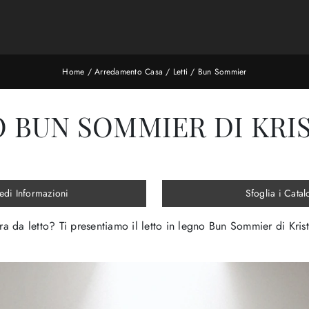
Home
/
Arredamento Casa
/
Letti
/
Bun Sommier
 BUN SOMMIER DI KRI
edi Informazioni
Sfoglia i Catal
ra da letto? Ti presentiamo il letto in legno Bun Sommier di Kris