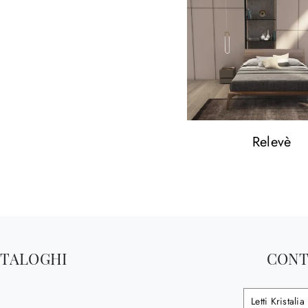
Relevè
ATALOGHI
CONT
Letti Kristalia