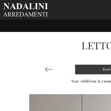
LETTO
Richi
Vuoi ridefinire la came