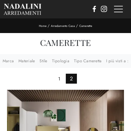
/
/
Home
Arredamento Casa
Camerette
CAMERETTE
Marca
Materiale
Stile
Tipologia
Tipo Cameretta
I più visti a :
2
1