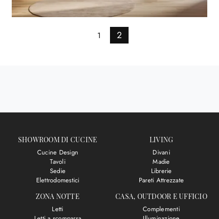
2
1
SHOWROOM DI CUCINE
LIVING
Cucine Design
Divani
Tavoli
Madie
Sedie
Librerie
Elettrodomestici
Pareti Attrezzate
ZONA NOTTE
CASA, OUTDOOR E UFFICIO
Letti
Complementi
Letti a scomparsa
Illuminazione