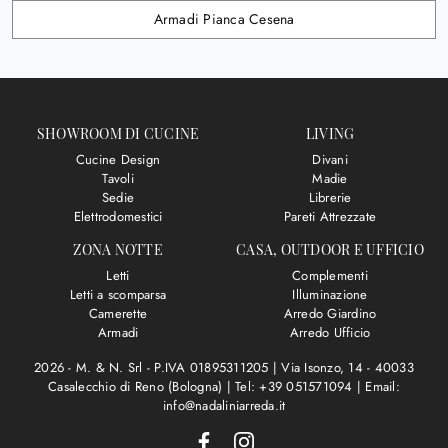
Armadi Pianca Cesena
SHOWROOM DI CUCINE
LIVING
Cucine Design
Divani
Tavoli
Madie
Sedie
Librerie
Elettrodomestici
Pareti Attrezzate
ZONA NOTTE
CASA, OUTDOOR E UFFICIO
Letti
Complementi
Letti a scomparsa
Illuminazione
Camerette
Arredo Giardino
Armadi
Arredo Ufficio
2026 - M. & N. Srl - P.IVA 01895311205 |
Via Isonzo, 14 - 40033
Casalecchio di Reno (Bologna)
|
Tel: +39 051571094
|
Email:
info@nadaliniarreda.it